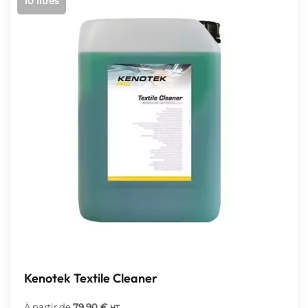
10 litres
Kenotek Textile Cleaner
À partir de
79,90
€
HT