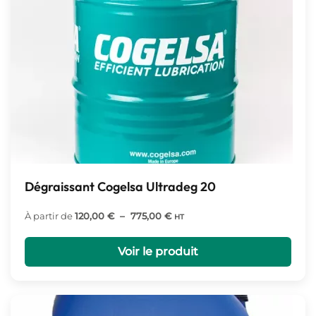
Dégraissant Cogelsa Ultradeg 20
Plage
À partir de
120,00
€
–
775,00
€
HT
de
prix :
Voir le produit
120,00 €
à
775,00 €