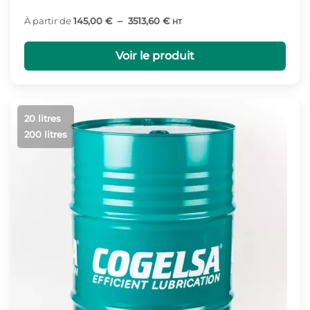
Plage
À partir de
145,00
€
–
3513,60
€
HT
de
prix :
Voir le produit
145,00 €
à
3513,60 €
20 litres
200 litres