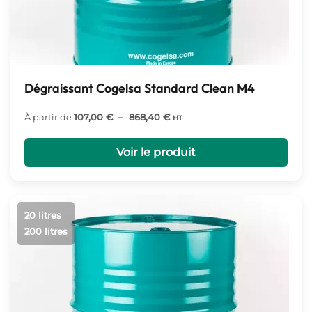
Dégraissant Cogelsa Standard Clean M4
Plage
À partir de
107,00
€
–
868,40
€
HT
de
prix :
Voir le produit
107,00 €
à
868,40 €
20 litres
200 litres