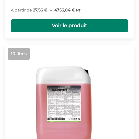
Plage
À partir de
27,56
€
–
4756,04
€
HT
de
prix :
Voir le produit
27,56 €
à
4756,04 €
10 litres