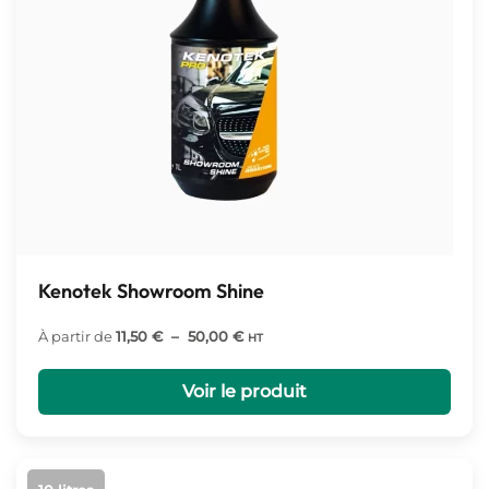
Kenotek Showroom Shine
Plage
À partir de
11,50
€
–
50,00
€
HT
de
prix :
Voir le produit
11,50 €
à
50,00 €