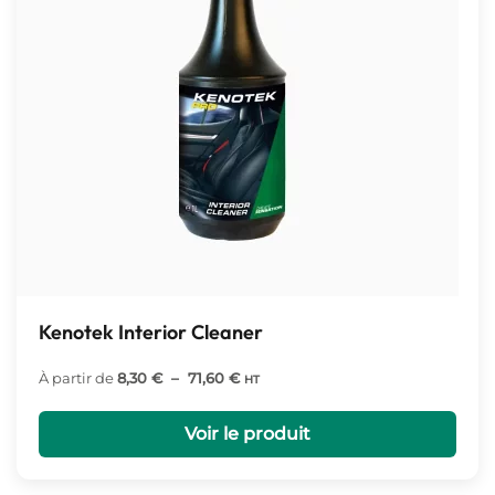
Kenotek Interior Cleaner
Plage
À partir de
8,30
€
–
71,60
€
HT
de
prix :
Voir le produit
8,30 €
à
71,60 €