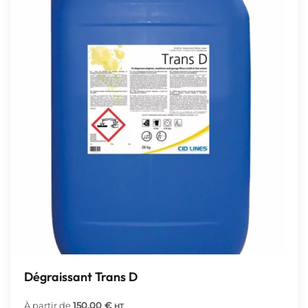
Dégraissant Trans D
À partir de
150,00
€
HT