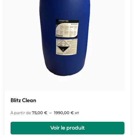
Blitz Clean
Plage
À partir de
75,00
€
–
1990,00
€
HT
de
prix :
Voir le produit
75,00 €