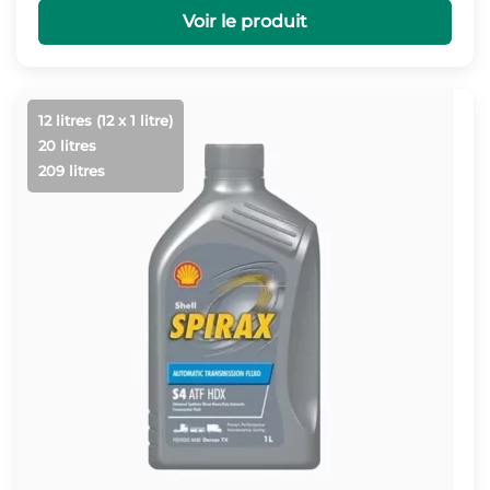
prix :
Voir le produit
110,30 €
à
1027,03 €
12 litres (12 x 1 litre)
20 litres
209 litres