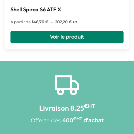
Shell Spirax S6 ATF X
Plage
À partir de
146,76
€
–
202,20
€
HT
de
prix :
Voir le produit
146,76 €
à
202,20 €
€HT
Livraison 8.25
€HT
Offerte dès
400
d’achat