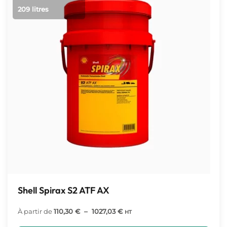
209 litres
Shell Spirax S2 ATF AX
Plage
À partir de
110,30
€
–
1027,03
€
HT
de