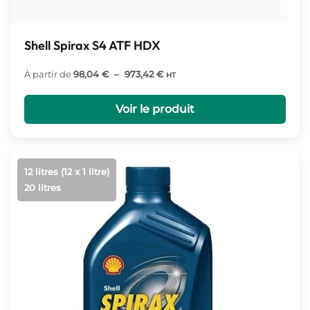
Shell Spirax S4 ATF HDX
Plage
À partir de
98,04
€
–
973,42
€
HT
de
prix :
Voir le produit
98,04 €
à
973,42 €
12 litres (12 x 1 litre)
20 litres