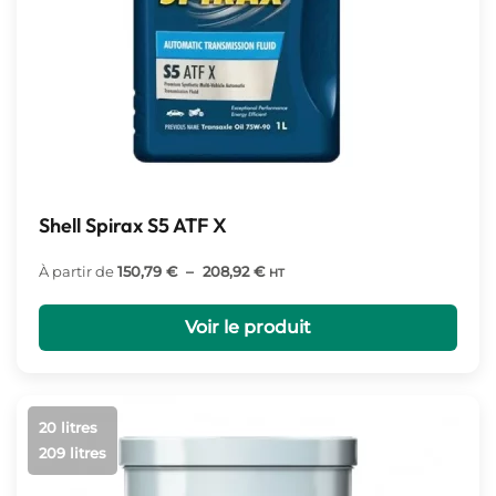
Shell Spirax S5 ATF X
Plage
À partir de
150,79
€
–
208,92
€
HT
de
prix :
Voir le produit
150,79 €
à
208,92 €
20 litres
209 litres