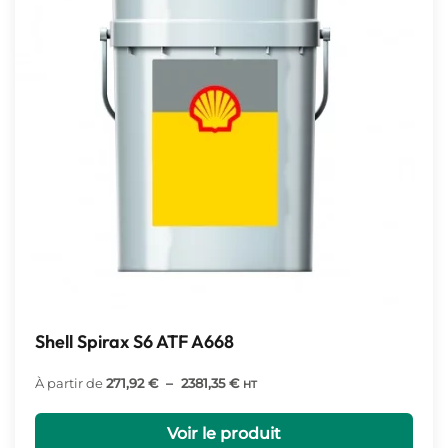
Shell Spirax S6 ATF A668
Plage
À partir de
271,92
€
–
2381,35
€
HT
de
prix :
Voir le produit
271,92 €