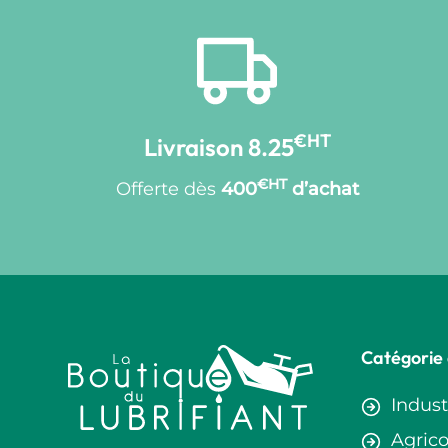
€HT
Livraison 8.25
€HT
Offerte dès
400
d’achat
Catégorie 
Indust
Agrico