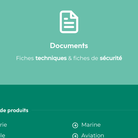
Documents
Fiches
techniques
& fiches de
sécurité
de produits
rie
Marine
le
Aviation