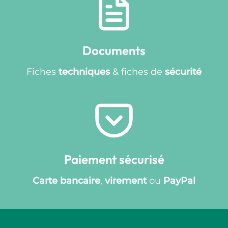
Documents
Fiches
techniques
& fiches de
sécurité
Paiement sécurisé
Carte bancaire
,
virement
ou
PayPal