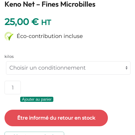
Keno Net – Fines Microbilles
25,00
€
HT
Éco-contribution incluse
kilos
quantité
de
Ajouter au panier
Keno
Net
Être informé du retour en stock
–
Fines