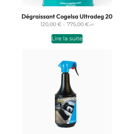
Dégraissant Cogelsa Ultradeg 20
Plage
120,00
€
775,00
€
–
HT
de
prix :
Lire la suite
120,00 €
à
775,00 €