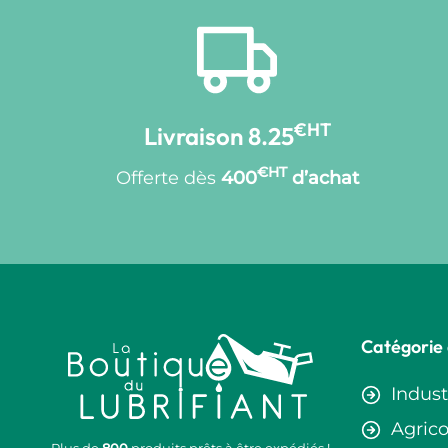
€HT
Livraison 8.25
€HT
Offerte dès
400
d’achat
Catégorie 
Indust
Agrico
Plus de
800
produits prêts à être expédiés !