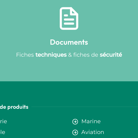
Documents
Fiches
techniques
& fiches de
sécurité
de produits
rie
Marine
le
Aviation