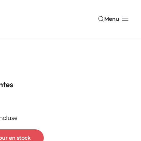
Menu
ntes
incluse
our en stock