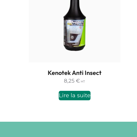
Kenotek Anti Insect
8,25
€
HT
Lire la suite