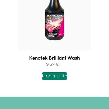
Kenotek Brilliant Wash
9,57
€
HT
Lire la suite