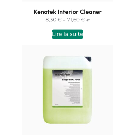
Kenotek Interior Cleaner
Plage
8,30
€
71,60
€
–
HT
de
prix :
Lire la suite
8,30 €
à
71,60 €