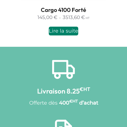
Cargo 4100 Forté
Plage
145,00
€
3513,60
€
–
HT
de
prix :
Lire la suite
145,00 €
à
3513,60 €
€HT
Livraison 8.25
€HT
Offerte dès
400
d’achat