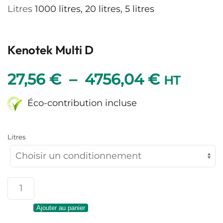
Litres
1000 litres, 20 litres, 5 litres
Kenotek Multi D
Plage
27,56
€
–
4756,04
€
HT
de
Éco-contribution incluse
prix :
Litres
27,56 €
à
quantité
4756,04
de
Ajouter au panier
Kenotek