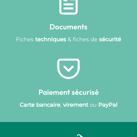
Documents
Fiches
techniques
& fiches de
sécurité
Paiement sécurisé
Carte bancaire
,
virement
ou
PayPal