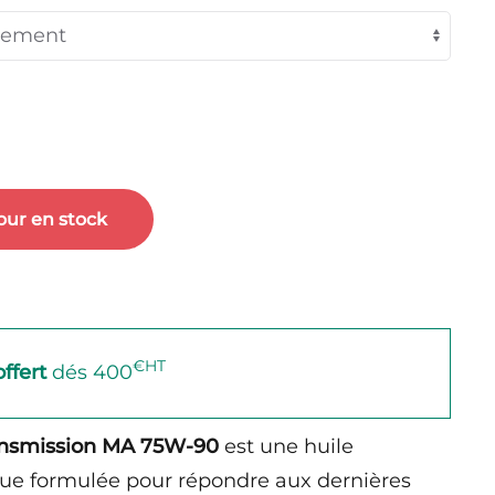
our en stock
€HT
offert
dés 400
ansmission MA 75W-90
est une huile
ue formulée pour répondre aux dernières