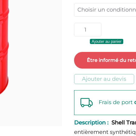
quantité
de
Ajouter au panier
Shell
Transmission
Être informé du ret
MA
75W-
Ajouter au devis
90
Frais de port
Description :
Shell Tr
entièrement synthétiq