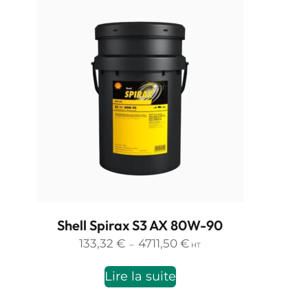
Shell Spirax S3 AX 80W-90
Plage
133,32
€
4711,50
€
–
HT
de
prix :
Lire la suite
133,32 €
à
4711,50 €