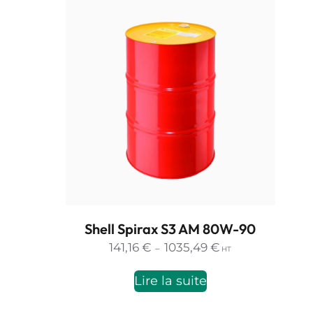
Shell Spirax S3 AM 80W-90
Plage
141,16
€
1035,49
€
–
HT
de
prix :
Lire la suite
141,16 €
à
1035,49 €