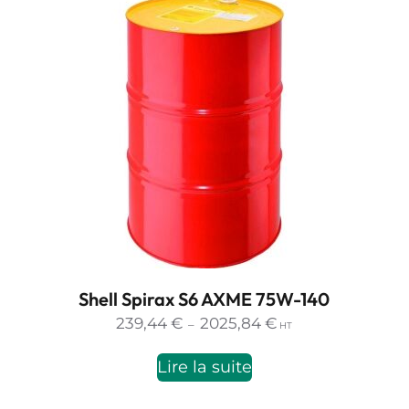
Shell Spirax S6 AXME 75W-140
Plage
239,44
€
2025,84
€
–
HT
de
prix :
Lire la suite
239,44 €
à
2025,84 €