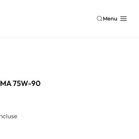
Menu
n MA 75W-90
incluse