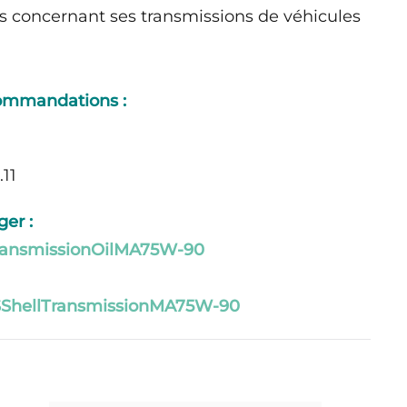
 concernant ses transmissions de véhicules
ommandations :
11
er :
ransmissionOilMA75W-90
ShellTransmissionMA75W-90