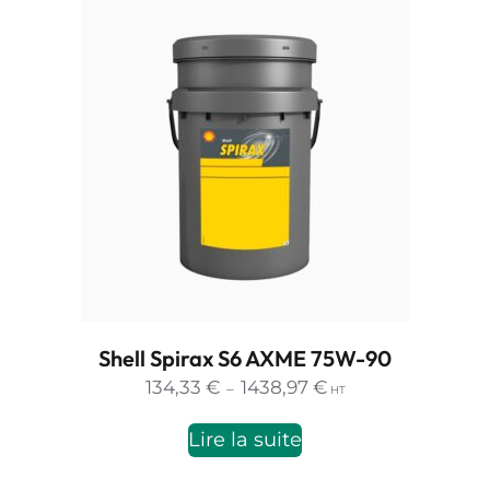
1120,14 €
Shell Spirax S6 AXME 75W-90
Plage
134,33
€
1438,97
€
–
HT
de
prix :
Lire la suite
134,33 €
à
1438,97 €