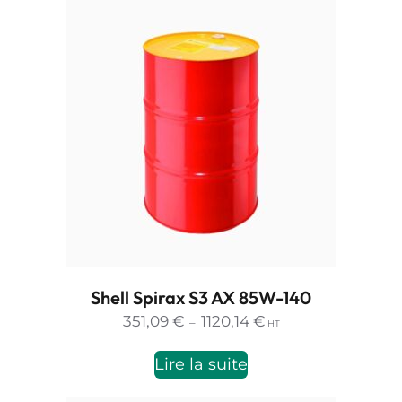
1441,79 €
Shell Spirax S3 AX 85W-140
Plage
351,09
€
1120,14
€
–
HT
de
prix :
Lire la suite
351,09 €
à