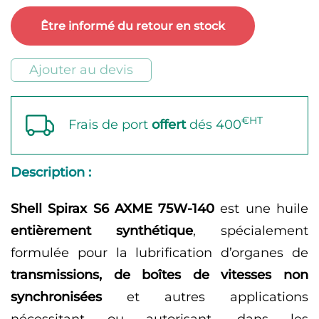
Spirax
Être informé du retour en stock
S6
AXME
Ajouter au devis
75W-
140
€HT
Frais de port
offert
dés 400
Description :
Shell Spirax S6 AXME 75W-140
est une huile
entièrement synthétique
, spécialement
formulée pour la lubrification d’organes de
transmissions, de boîtes de vitesses non
synchronisées
et autres applications
nécessitant ou autorisant, dans les