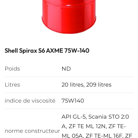
Shell Spirax S6 AXME 75W-140
Poids
ND
Litres
20 litres, 209 litres
indice de viscosité
75W140
API GL-5, Scania STO 2:0
A, ZF TE ML 12N, ZF TE-
norme constructeur
ML 05A, ZF TE-ML 16F, ZF