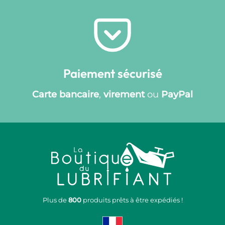
Paiement sécurisé
Carte bancaire
,
virement
ou
PayPal
Plus de
800
produits prêts à être expédiés !