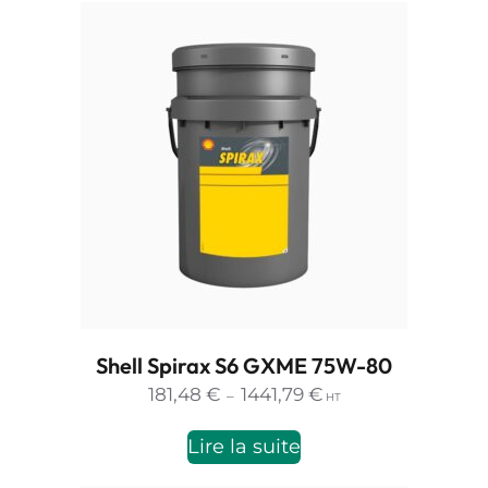
Shell Spirax S6 GXME 75W-80
Plage
181,48
€
1441,79
€
–
HT
de
prix :
Lire la suite
181,48 €
à