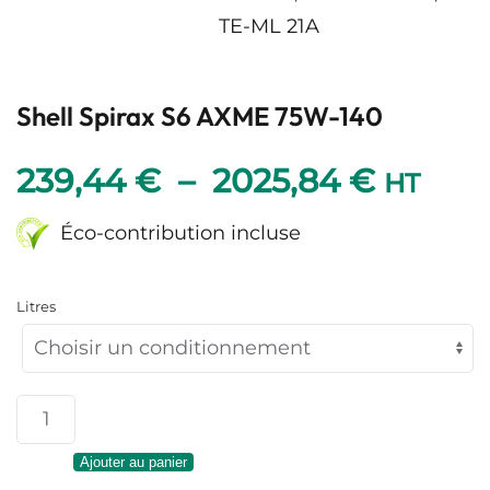
TE-ML 21A
Shell Spirax S6 AXME 75W-140
Plage
239,44
€
–
2025,84
€
HT
de
Éco-contribution incluse
prix :
Litres
239,44
à
quantité
2025,8
de
Ajouter au panier
Shell