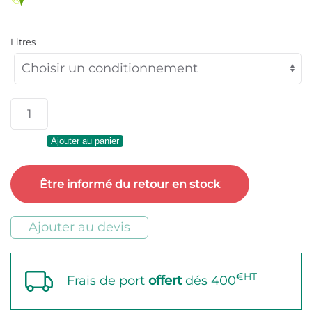
prix :
Litres
130,24 
à
quantité
4563,0
de
Ajouter au panier
Shell
Spirax
Être informé du retour en stock
S4
TX
Ajouter au devis
10W-
40
€HT
Frais de port
offert
dés 400