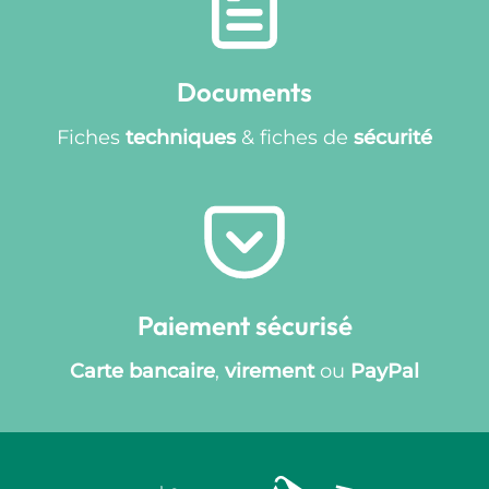
Documents
Fiches
techniques
& fiches de
sécurité
Paiement sécurisé
Carte bancaire
,
virement
ou
PayPal