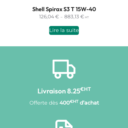
Shell Spirax S3 T 15W-40
Plage
126,04
€
883,13
€
–
HT
de
prix :
Lire la suite
126,04 €
à
883,13 €
€HT
Livraison 8.25
€HT
Offerte dès
400
d’achat