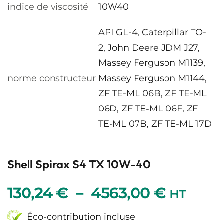
indice de viscosité
10W40
API GL-4, Caterpillar TO-
2, John Deere JDM J27,
Massey Ferguson M1139,
norme constructeur
Massey Ferguson M1144,
ZF TE-ML 06B, ZF TE-ML
06D, ZF TE-ML 06F, ZF
TE-ML 07B, ZF TE-ML 17D
Shell Spirax S4 TX 10W-40
Plage
130,24
€
–
4563,00
€
HT
de
Éco-contribution incluse