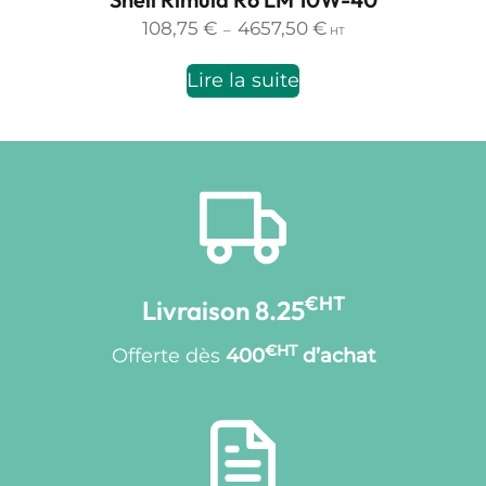
Plage
108,75
€
4657,50
€
–
HT
de
prix :
Lire la suite
108,75 €
à
4657,50 €
€HT
Livraison 8.25
€HT
Offerte dès
400
d’achat