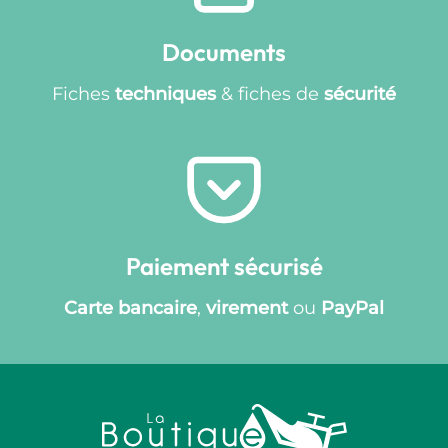
Documents
Fiches
techniques
& fiches de
sécurité
Paiement sécurisé
Carte bancaire
,
virement
ou
PayPal