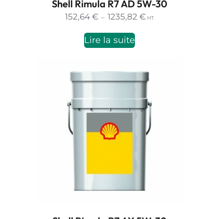
Shell Rimula R7 AD 5W-30
Plage
152,64
€
1235,82
€
–
HT
de
prix :
Lire la suite
152,64 €
à
1235,82 €