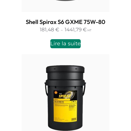
Shell Spirax S6 GXME 75W-80
Plage
181,48
€
1441,79
€
–
HT
de
prix :
Lire la suite
181,48 €
à
1441,79 €