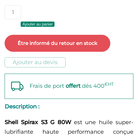
quantité
de
Ajouter au panier
Shell
Spirax
Être informé du retour en stock
S3
G
Ajouter au devis
80W
€HT
Frais de port
offert
dés 400
Description :
Shell Spirax S3 G 80W
est une huile super-
lubrifiante haute performance conçue