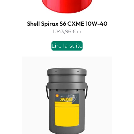
Shell Spirax S6 CXME 10W-40
1043,96
€
HT
Lire la suite