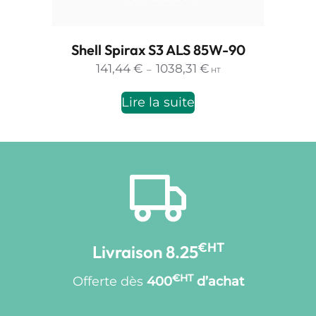
Shell Spirax S3 ALS 85W-90
Plage
141,44
€
1038,31
€
–
HT
de
prix :
Lire la suite
141,44 €
à
1038,31 €
€HT
Livraison 8.25
€HT
Offerte dès
400
d’achat