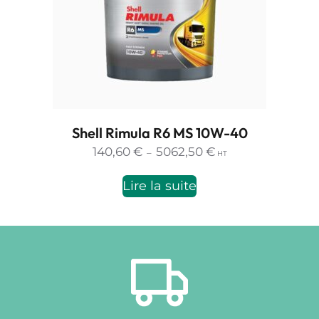
Shell Rimula R6 MS 10W-40
Plage
140,60
€
5062,50
€
–
HT
de
prix :
Lire la suite
140,60 €
à
5062,50 €