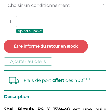
96,15 €
à
quantité
3645,00
de
Ajouter au panier
Shell
Rimula
Être informé du retour en stock
R4
X
Ajouter au devis
15W-
40
€HT
Frais de port
offert
dés 400
Description :
Shell Rimula R4 X 15W-40
est une huile