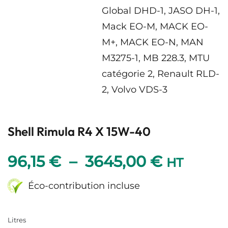
Global DHD-1, JASO DH-1,
Mack EO-M, MACK EO-
M+, MACK EO-N, MAN
M3275-1, MB 228.3, MTU
catégorie 2, Renault RLD-
2, Volvo VDS-3
Shell Rimula R4 X 15W-40
Plage
96,15
€
–
3645,00
€
HT
de
Éco-contribution incluse
prix :
Litres