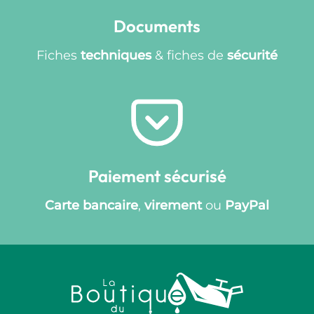
Documents
Fiches
techniques
& fiches de
sécurité
Paiement sécurisé
Carte bancaire
,
virement
ou
PayPal