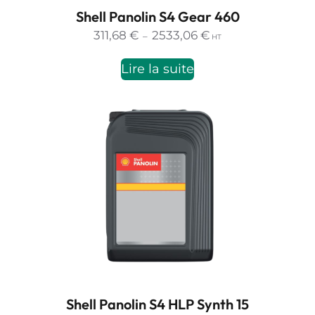
Shell Panolin S4 Gear 460
Plage
311,68
€
2533,06
€
–
HT
de
prix :
Lire la suite
311,68 €
à
2533,06 €
Shell Panolin S4 HLP Synth 15