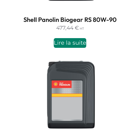
Shell Panolin Biogear RS 80W-90
477,44
€
HT
Lire la suite