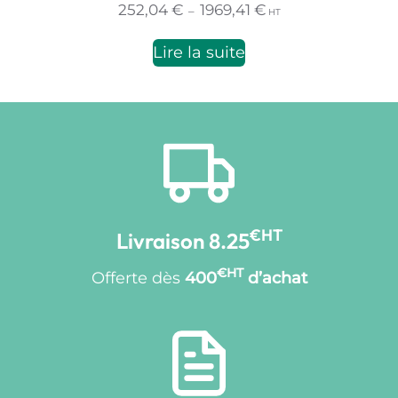
Plage
252,04
€
1969,41
€
–
HT
de
prix :
Lire la suite
252,04 €
à
1969,41 €
€HT
Livraison 8.25
€HT
Offerte dès
400
d’achat