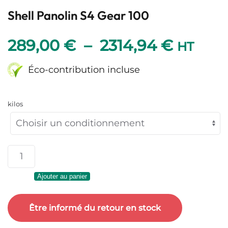
Shell Panolin S4 Gear 100
Plage
289,00
€
–
2314,94
€
HT
de
Éco-contribution incluse
prix :
kilos
289,00
à
quantité
2314,9
de
Ajouter au panier
Shell
Panolin
Être informé du retour en stock
S4