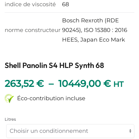
indice de viscosité
68
Bosch Rexroth (RDE
norme constructeur
90245), ISO 15380 : 2016
HEES, Japan Eco Mark
Shell Panolin S4 HLP Synth 68
Plage
263,52
€
–
10449,00
€
HT
de
Éco-contribution incluse
prix :
Litres
263,5