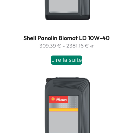
Shell Panolin Biomot LD 10W-40
Plage
309,39
€
2381,16
€
–
HT
de
prix :
Lire la suite
309,39 €
à
2381,16 €