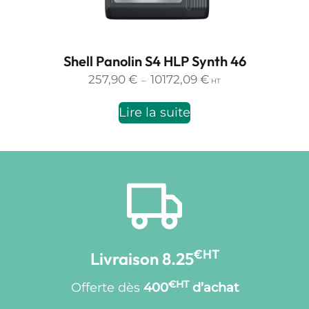
Shell Panolin S4 HLP Synth 46
Plage
257,90
€
10172,09
€
–
HT
de
prix :
Lire la suite
257,90 €
à
10172,09 €
€HT
Livraison 8.25
€HT
Offerte dès
400
d’achat