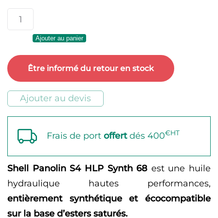
à
quantité
10449
de
Ajouter au panier
Shell
Panolin
Être informé du retour en stock
S4
HLP
Ajouter au devis
Synth
68
€HT
Frais de port
offert
dés 400
Shell Panolin S4 HLP Synth 68
est une huile
hydraulique hautes performances,
entièrement synthétique et écocompatible
sur la base d’esters saturés.