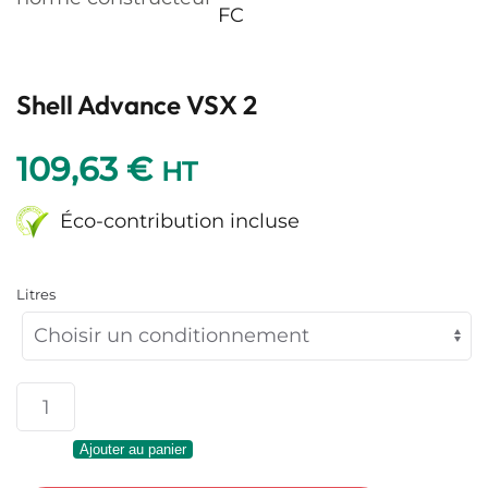
FC
Shell Advance VSX 2
109,63
€
HT
Éco-contribution incluse
Litres
quantité
de
Ajouter au panier
Shell