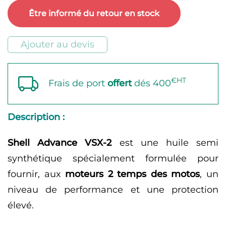
Advance
Être informé du retour en stock
VSX
2
Ajouter au devis
€HT
Frais de port
offert
dés 400
Description :
Shell Advance VSX-2
est une huile semi
synthétique spécialement formulée pour
fournir, aux
moteurs 2 temps des motos
, un
niveau de performance et une protection
élevé.