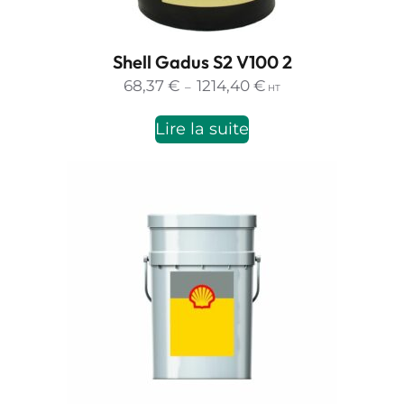
Shell Gadus S2 V100 2
Plage
68,37
€
1214,40
€
–
HT
de
prix :
Lire la suite
68,37 €
à
1214,40 €