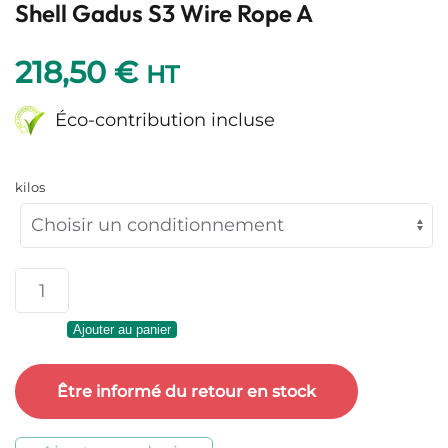
Shell Gadus S3 Wire Rope A
218,50
€
HT
Éco-contribution incluse
kilos
quantité
de
Ajouter au panier
Shell
Gadus
Être informé du retour en stock
S3
Wire