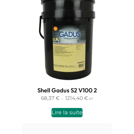
Shell Gadus S2 V100 2
Plage
68,37
€
1214,40
€
–
HT
de
prix :
Lire la suite
68,37 €
à
1214,40 €