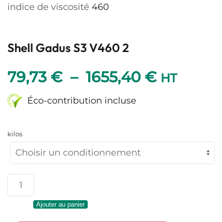
indice de viscosité
460
Shell Gadus S3 V460 2
Plage
79,73
€
–
1655,40
€
HT
de
Éco-contribution incluse
prix :
kilos
79,73 €
à
quantité
1655,40 
de
Ajouter au panier
Shell