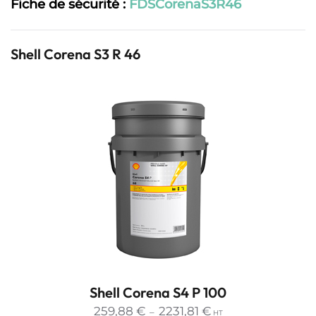
Fiche de sécurité :
FDSCorenaS3R46
Shell Corena S3 R 46
Shell Corena S4 P 100
Plage
259,88
€
2231,81
€
–
HT