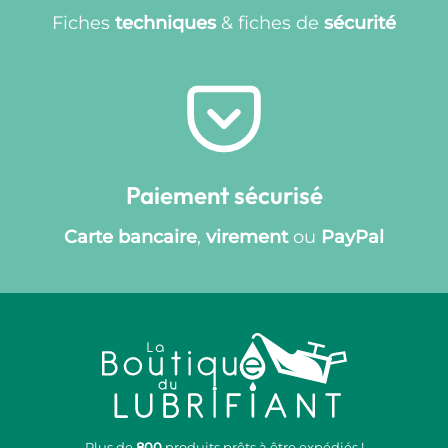
Fiches
techniques
& fiches de
sécurité
Paiement sécurisé
Carte bancaire
,
virement
ou
PayPal
Plus de
800
produits prêts à être expédiés !