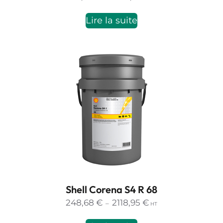
de
prix :
Lire la suite
259,88 €
à
2231,81 €
Shell Corena S4 R 68
Plage
248,68
€
2118,95
€
–
HT
de
prix :