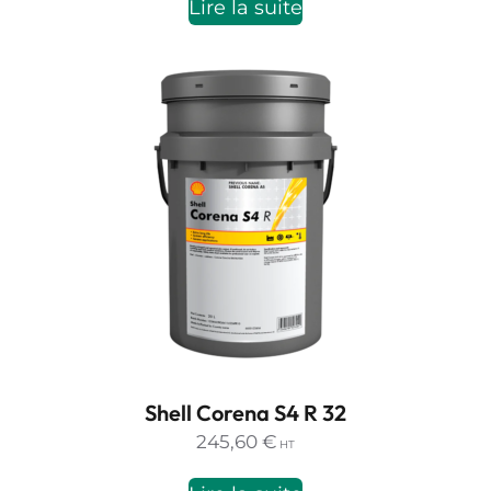
Lire la suite
248,68 €
à
2118,95 €
Shell Corena S4 R 32
245,60
€
HT