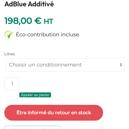
AdBlue Additivé
198,00
€
HT
Éco-contribution incluse
Litres
quantité
de
Ajouter au panier
AdBlue
Additivé
Être informé du retour en stock