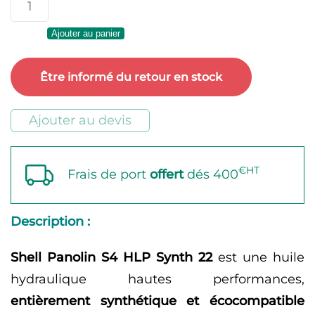
quantité
2068,16
de
Ajouter au panier
Shell
Panolin
Être informé du retour en stock
S4
HLP
Ajouter au devis
Synth
22
€HT
Frais de port
offert
dés 400
Description :
Shell Panolin S4 HLP Synth 22
est une huile
hydraulique hautes performances,
entièrement synthétique et écocompatible