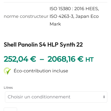
ISO 15380 : 2016 HEES,
norme constructeur
ISO 4263-3, Japan Eco
Mark
Shell Panolin S4 HLP Synth 22
Plage
252,04
€
–
2068,16
€
HT
de
Éco-contribution incluse
prix :
Litres
252,04
à