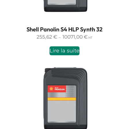
Shell Panolin S4 HLP Synth 32
Plage
255,62
€
10071,00
€
–
HT
de
prix :
Lire la suite
255,62 €
à
10071,00 €