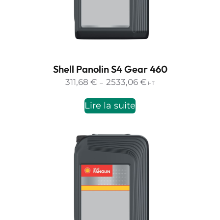
Shell Panolin S4 Gear 460
Plage
311,68
€
2533,06
€
–
HT
de
prix :
Lire la suite
311,68 €
à
2533,06 €