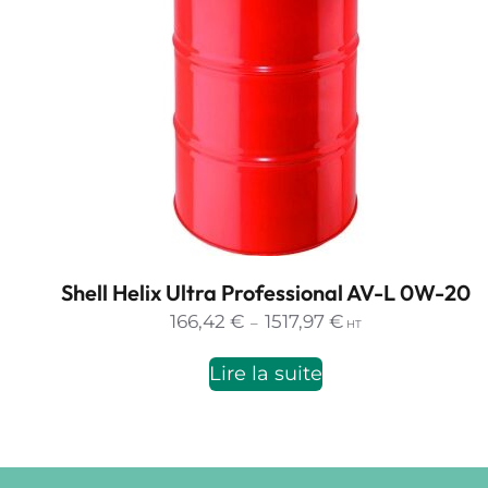
Shell Helix Ultra Professional AV-L 0W-20
Plage
166,42
€
1517,97
€
–
HT
de
prix :
Lire la suite
166,42 €
à
1517,97 €