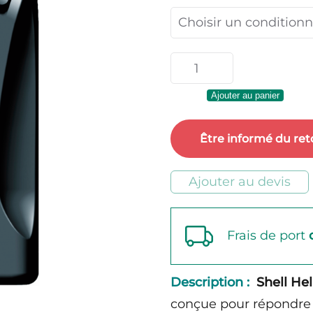
quantité
de
Ajouter au panier
Shell
Helix
Être informé du ret
Ultra
Professional
Ajouter au devis
AV-
L
Frais de port
5W-
30
Description :
Shell He
conçue pour répondre 