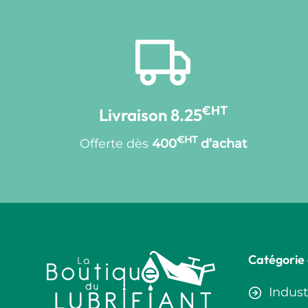
€HT
Livraison 8.25
€HT
Offerte dès
400
d’achat
Catégorie 
Indust