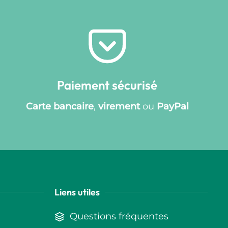
Paiement sécurisé
Carte bancaire
,
virement
ou
PayPal
Liens utiles
Questions fréquentes