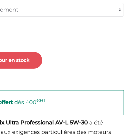
118,37 €
à
1100,39 €
our en stock
€HT
offert
dés 400
lix Ultra Professional AV-L 5W-30
a été
aux exigences particulières des moteurs