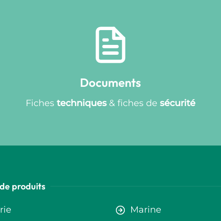
Documents
Fiches
techniques
& fiches de
sécurité
de produits
rie
Marine