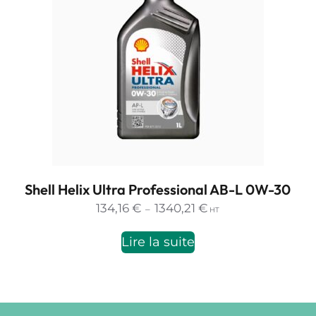
Shell Helix Ultra Professional AB-L 0W-30
Plage
134,16
€
1340,21
€
–
HT
de
prix :
Lire la suite
134,16 €
à
1340,21 €