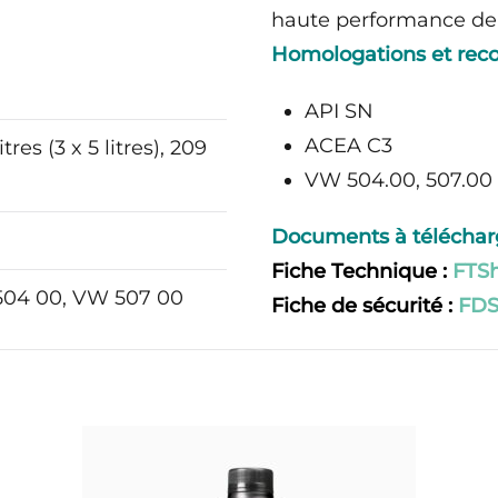
haute performance de
Homologations et rec
API SN
ACEA C3
 litres (3 x 5 litres), 209
VW 504.00, 507.00
Documents à télécharg
Fiche Technique :
FTSh
504 00, VW 507 00
Fiche de sécurité :
FDS