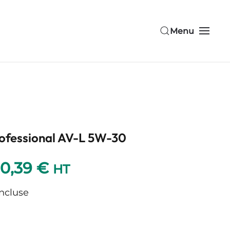
Menu
Professional AV-L 5W-30
Plage
00,39
€
HT
de
incluse
prix :