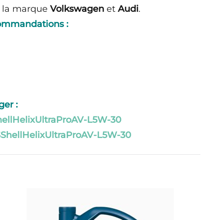
 la marque
Volkswagen
et
Audi
.
ommandations :
er :
ellHelixUltraProAV-L5W-30
ShellHelixUltraProAV-L5W-30