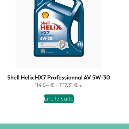
Shell Helix HX7 Professionnal AV 5W-30
Plage
114,84
€
1117,31
€
–
HT
de
prix :
Lire la suite
114,84 €
à
1117,31 €