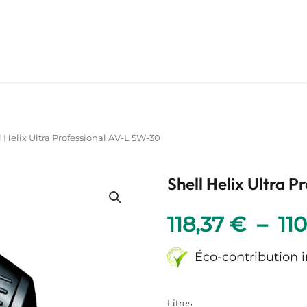
l Helix Ultra Professional AV-L 5W-30
Shell Helix Ultra 
118,37
€
–
11
Éco-contribution 
Litres